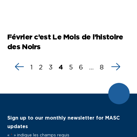
Février c’est Le Mois de l’histoire
des Noirs
1
2
3
4
5
6
…
8
Sign up to our monthly newsletter for MASC
updates
«
*
» indique les champs requis