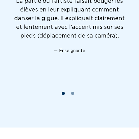
Les enseignantes et les élèves ont adoré
La partie où l'artiste faisait bouger les
l'activité. L'engagement démontré par
élèves en leur expliquant comment
danser la gigue. Il expliquait clairement
les élèves a été nourrit par le fait que
et lentement avec l'accent mis sur ses
Brad était captivant et intéressant en
pieds (déplacement de sa caméra).
impliquant les élèves dès son
introduction, le partage d'information
— Enseignante
sur les communautés autochtones et la
présentation des pas de danse!
— École élémentaire publique Michaëlle-Jean