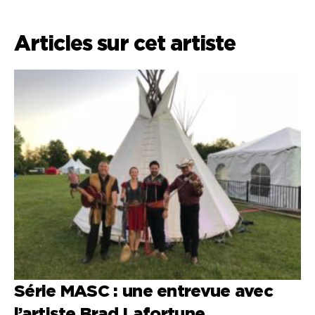
Articles sur cet artiste
Série MASC : une entrevue avec
C
l’artiste Brad Lafortune
R