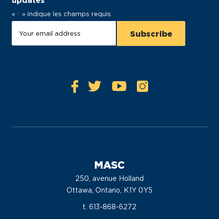
updates
«
*
» indique les champs requis
MASC
250, avenue Holland
Ottawa, Ontario, K1Y 0Y5
t. 613-868-6272